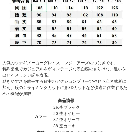
人気のツナギメーカーグレイスエンジニアーズのつなぎです。
特殊染色でカジュアル＆ヴィンテージな表面感のさりげない違いを
出せるメランジ調を表現。
動きやすさを助長する背中のアクションプリーツや脇下立体裁断に
加え、股のクライミングカットに膝3Dカットなど快適に作業するた
めの機能が満載。
商品情報
26.杢ブラック
30.杢ネイビー
カラー
37.杢オリーブ
38.杢カーキ