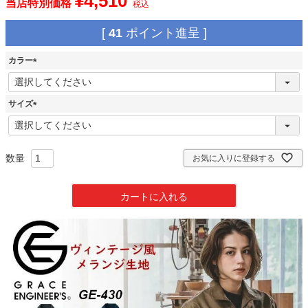
¥
4,510
当店特別価格
税込
[
41
ポイント進呈 ]
カラー
(
必
須
サイズ
)
(
必
須
)
お気に入りに登録する
カートに入れる