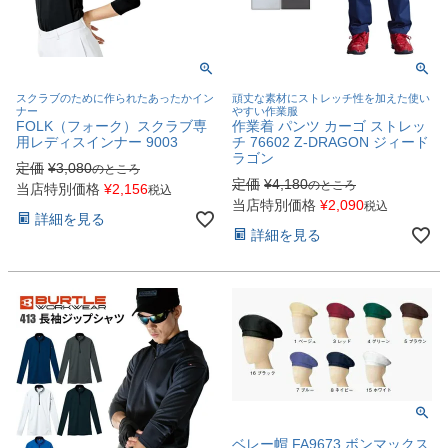
スクラブのために作られたあったかイン
頑丈な素材にストレッチ性を加えた使い
ナー
やすい作業服
FOLK（フォーク）スクラブ専
作業着 パンツ カーゴ ストレッ
用レディスインナー 9003
チ 76602 Z-DRAGON ジィード
ラゴン
定価
¥
3,080
のところ
定価
¥
4,180
のところ
当店特別価格
¥
2,156
税込
当店特別価格
¥
2,090
税込
詳細を見る
詳細を見る
ベレー帽 FA9673 ボンマックス