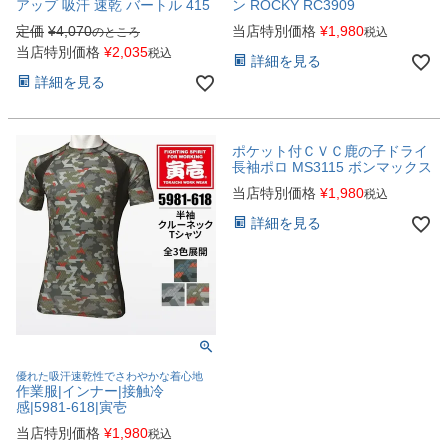
アップ 吸汗 速乾 バートル 415
ン ROCKY RC3909
定価
¥
4,070
当店特別価格
¥
1,980
のところ
税込
当店特別価格
¥
2,035
税込
詳細を見る
詳細を見る
ポケット付ＣＶＣ鹿の子ドライ
長袖ポロ MS3115 ボンマックス
当店特別価格
¥
1,980
税込
詳細を見る
優れた吸汗速乾性でさわやかな着心地
作業服|インナー|接触冷
感|5981-618|寅壱
当店特別価格
¥
1,980
税込