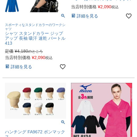
当店特別価格
¥
2,090
税込
詳細を見る
スポーティなスタンドカラーのワークシ
ャツ
シャツ スタンドカラー ジップ
アップ 長袖 吸汗 速乾 バートル
413
定価
¥
4,180
のところ
当店特別価格
¥
2,090
税込
詳細を見る
ハンチング FA9672 ボンマック
ス