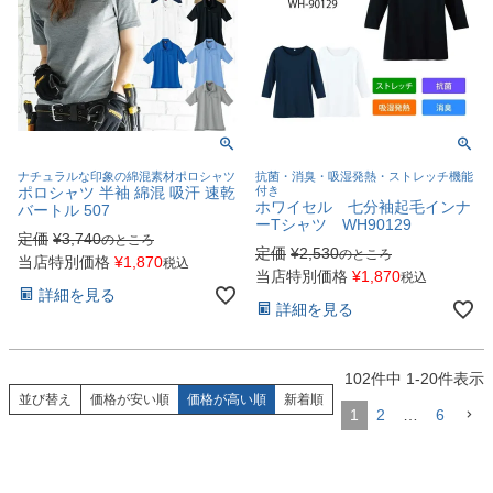
ナチュラルな印象の綿混素材ポロシャツ
抗菌・消臭・吸湿発熱・ストレッチ機能
ポロシャツ 半袖 綿混 吸汗 速乾
付き
ホワイセル 七分袖起毛インナ
バートル 507
ーTシャツ WH90129
定価
¥
3,740
のところ
定価
¥
2,530
のところ
当店特別価格
¥
1,870
税込
当店特別価格
¥
1,870
税込
詳細を見る
詳細を見る
102
件中
1
-
20
件表示
並び替え
価格が安い順
価格が高い順
新着順
1
2
…
6