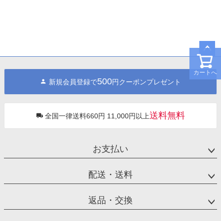
ペー
ジト
カートへ
500
新規会員登録で
円クーポンプレゼント
ップ
へ
送料無料
全国一律送料660円 11,000円以上
お支払い
配送・送料
返品・交換