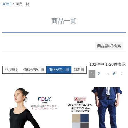
価格が高い順
HOME
商品一覧
優先度順
レビュー順
商品一覧
キーワードヒット順
検索
商品詳細検索
102
件中
1
-
20
件表示
並び替え
価格が安い順
価格が高い順
新着順
1
2
…
6