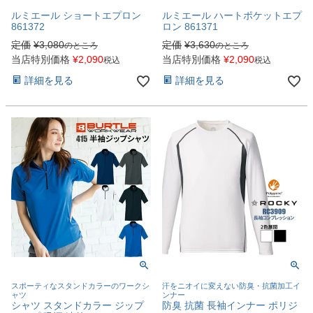
ルミエール ショートエプロン
ルミエール ハートポケットエプ
861372
ロン 861371
定価
¥
3,080
定価
¥
3,630
のところ
のところ
当店特別価格
¥
2,090
当店特別価格
¥
2,090
税込
税込
詳細を見る
詳細を見る
スポーティなスタンドカラーのワークシ
汗をニオイに変えない防臭・抗菌加工イ
ャツ
ンナー
シャツ スタンドカラー ジップ
防臭 抗菌 長袖インナー ポリジ