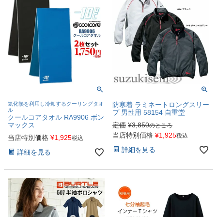
気化熱を利用し冷却するクーリングタオ
防寒着 ラミネートロングスリー
ル
プ 男性用 58154 自重堂
クールコアタオル RA9906 ボン
マックス
定価
¥
3,850
のところ
当店特別価格
¥
1,925
税込
当店特別価格
¥
1,925
税込
詳細を見る
詳細を見る