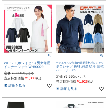
WHISEL(ホワイセル) 男女兼用
ナチュラルな印象の綿混素材ポロシャツ
ポロシャツ 長袖 綿混 吸汗 速乾
インナーシャツ WH90029
バートル 505
定価
¥
2,860
のところ
定価
¥
3,850
のところ
当店特別価格
¥
1,980
税込
当店特別価格
¥
1,925
税込
詳細を見る
詳細を見る