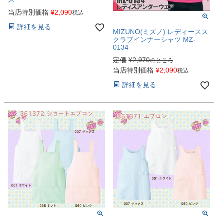
当店特別価格
¥
2,090
税込
詳細を見る
MIZUNO(ミズノ) レディースス
クラブインナーシャツ MZ-
0134
定価
¥
2,970
のところ
当店特別価格
¥
2,090
税込
詳細を見る