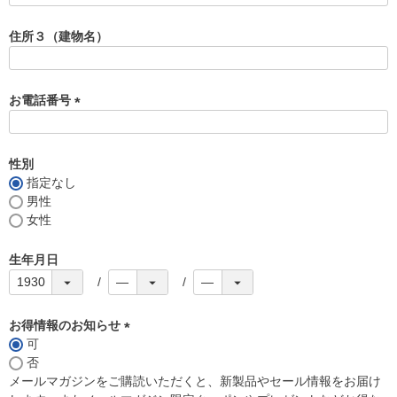
必
須
住所３（建物名）
)
お電話番号
(
必
須
性別
)
指定なし
男性
女性
生年月日
お得情報のお知らせ
可
(
否
必
メールマガジンをご購読いただくと、新製品やセール情報をお届け
須