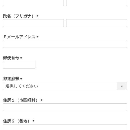
(
必
須
氏名（フリガナ）
)
(
必
須
Ｅメールアドレス
)
(
必
須
郵便番号
)
(
必
須
都道府県
)
(
必
須
住所１（市区町村）
)
(
必
須
住所２（番地）
)
(