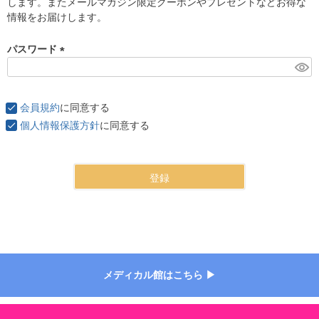
します。またメールマガジン限定クーポンやプレゼントなどお得な
)
情報をお届けします。
パスワード
(
必
須
会員規約
に同意する
)
個人情報保護方針
に同意する
登録
メディカル館はこちら ▶