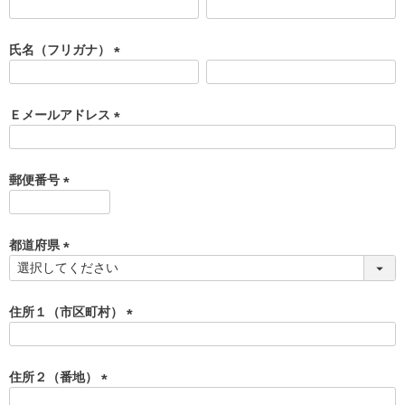
(
必
須
氏名（フリガナ）
)
(
必
須
Ｅメールアドレス
)
(
必
須
郵便番号
)
(
必
須
都道府県
)
(
必
須
住所１（市区町村）
)
(
必
須
住所２（番地）
)
(