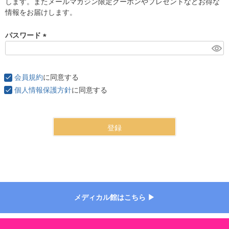
します。またメールマガジン限定クーポンやプレゼントなどお得な
)
情報をお届けします。
パスワード
(
必
須
会員規約
に同意する
)
個人情報保護方針
に同意する
登録
メディカル館はこちら ▶