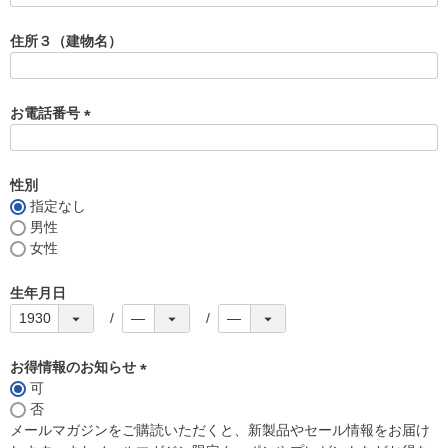
必
須
住所３（建物名）
)
お電話番号
(
必
須
性別
)
指定なし
男性
女性
生年月日
お得情報のお知らせ
可
(
否
必
メールマガジンをご購読いただくと、新製品やセール情報をお届け
須