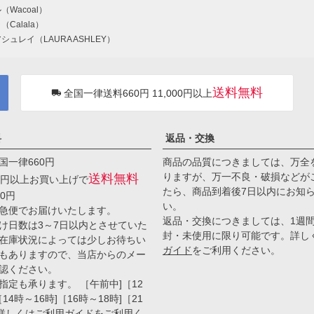
（Wacoal）
Calala）
シュレイ（LAURA ASHLEY）
送料無料
全国一律送料660円 11,000円以上
料
返品・交換
国一律660円
商品の品質につきましては、万全
りますが、万一不良・破損などが
送料無料
00円以上お買い上げで
たら、商品到着後7日以内にお知
0円
い。
急便でお届けいたします。
返品・交換につきましては、1週
け日数は3～7日以内とさせていた
封・未使用に限り可能です。詳し
在庫状況によっては少しお待ちい
ガイド
をご利用ください。
もありますので、当店からのメー
認ください。
指定も承ります。 ［午前中]［12
14時～16時]［16時～18時]［21
 詳しくは
ご利用ガイド
をご利用く