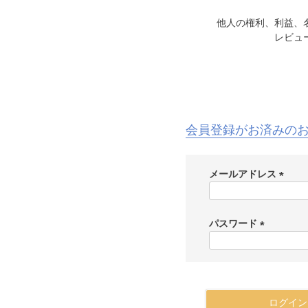
他人の権利、利益、
レビュ
会員登録がお済みの
メールアドレス
(
必
須
パスワード
)
(
必
須
)
ログイン