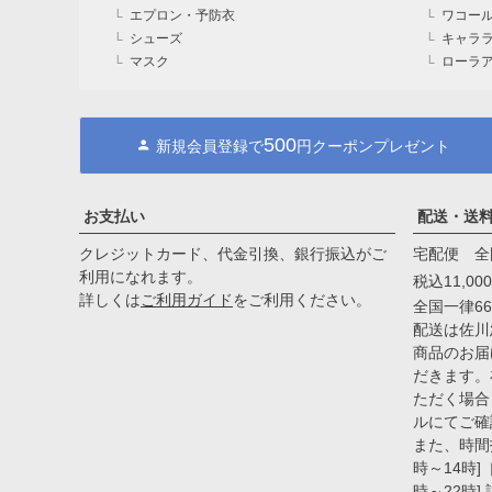
エプロン・予防衣
ワコール
シューズ
キャララ（
マスク
ローラア
500
新規会員登録で
円クーポンプレゼント
お支払い
配送・送
クレジットカード、代金引換、銀行振込がご
宅配便 全
利用になれます。
税込11,0
詳しくは
ご利用ガイド
をご利用ください。
全国一律66
配送は佐川
商品のお届
だきます。
ただく場合
ルにてご確
また、時間
時～14時]［
時～22時]