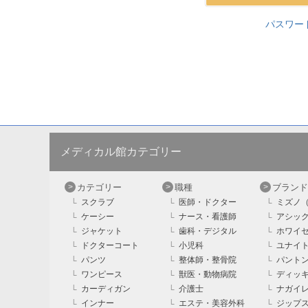
パスワー
メディカル館カテゴリー
カテゴリー
職種
ブランド
スクラブ
医師・ドクター
ミズノ（
ケーシー
ナース・看護師
アシック
ジャケット
歯科・デジタル
ホワイセル
ドクターコート
小児科
ユナイト（
パンツ
整体師・整骨院
パントン
ワンピース
獣医・動物病院
ディッキー
カーディガン
介護士
ナガイレ
インナー
エステ・美容外科
ジップス