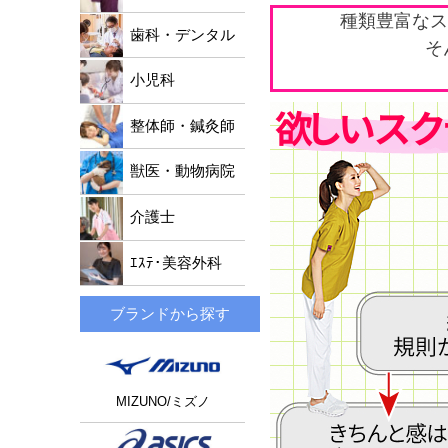
種類豊富なス
歯科・デンタル
そ
小児科
整体師・鍼灸師
獣医・動物病院
介護士
ｴｽﾃ･美容外科
ブランドから探す
MIZUNO/ミズノ