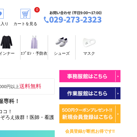
0
に入り
カートを見る
インナー
ｴﾌﾟﾛﾝ・予防衣
シューズ
マスク
送料無料
000円以上
服専科！
ココ！
品ぞろえ抜群！医師・看護
会員登録が断然お得です‼