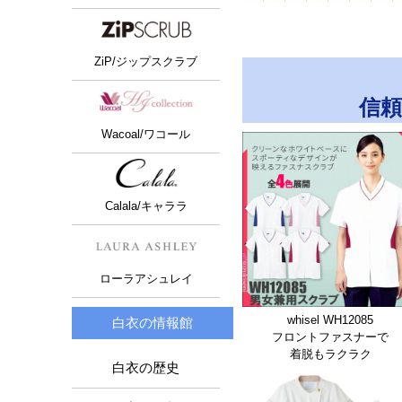
ZiP/ジップスクラブ
信
Wacoal/ワコール
Calala/キャララ
ローラアシュレイ
whisel WH12085
白衣の情報館
フロントファスナーで
着脱もラクラク
白衣の歴史