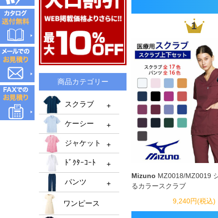
1
商品カテゴリー
スクラブ
ケーシー
スクラブTOP
ジャケット
メンズスクラブ
ケーシーTOP
ﾄﾞｸﾀｰｺｰﾄ
レディーススクラブ
メンズケーシー
ジャケットTOP
Mizuno
MZ0018/MZ001
機能性スクラブ
パンツ
レディースケーシー
メンズジャケット
るカラースクラブ
ﾄﾞｸﾀｰｺｰﾄTOP
男女兼用ケーシー
9,240円(税込)
ﾚﾃﾞｨｰｽジャケット
ワンピース
ﾒﾝｽﾞﾄﾞｸﾀｰｺｰﾄ
パンツTOP