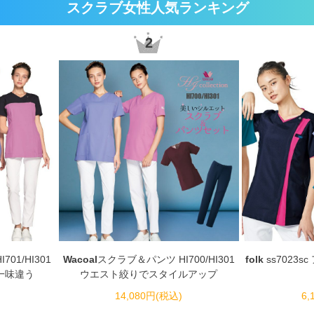
スクラブ女性人気ランキング
2
01/HI301
Wacoal
スクラブ＆パンツ HI700/HI301
folk
ss7023
一味違う
ウエスト絞りでスタイルアップ
14,080円(税込)
6,