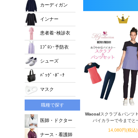
男女兼用ジャケット
ﾚﾃﾞｨｰｽﾄﾞｸﾀｰｺｰﾄ
メンズパンツ
カーディガン
レディースパンツ
1
インナー
男女兼用パンツ
患者着･検診衣
ｴﾌﾟﾛﾝ･予防衣
シューズ
ﾊﾞｯｸﾞ･ﾎﾟｰﾁ
マスク
職種で探す
Wacoal
スクラブ＆パンツ HI7
バイカラーで今までと
医師・ドクター
14,080円(税込)
ナース・看護師