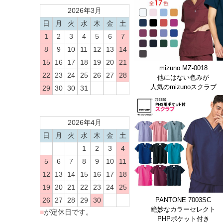
2026年3月
日
月
火
水
木
金
土
1
2
3
4
5
6
7
8
9
10
11
12
13
14
15
16
17
18
19
20
21
mizuno MZ-0018
22
23
24
25
26
27
28
他にはない色みが
人気のmizunoスクラブ
29
30
30
31
2026年4月
日
月
火
水
木
金
土
1
2
3
4
5
6
7
8
9
10
11
12
13
14
15
16
17
18
19
20
21
22
23
24
25
PANTONE 7003SC
26
27
28
29
30
絶妙なカラーセレクト
■
が定休日です。
PHPポケット付き