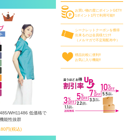
お買い物の度にポイントGET‼
3
1ポイント1円で利用可能‼
シークレットクーポンを獲得
出来るのは会員様だけ‼
（メルマガで不定期配布中）
標品比較に便利‼
お気に入り機能‼
485/WH11486 低価格で
機能性抜群
180円(税込)