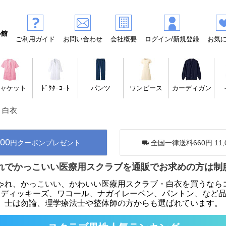
ル館
ご利用ガイド
お問い合わせ
会社概要
ログイン/新規登録
お気
ャケット
ﾄﾞｸﾀｰｺｰﾄ
パンツ
ワンピース
カーディガン
 白衣
500
円クーポンプレゼント
全国一律送料660円 11,
れでかっこいい医療用スクラブを通販でお求めの方は制
ゃれ、かっこいい、かわいい医療用スクラブ・白衣を買うなら
、ディッキーズ、ワコール、ナガイレーベン、パントン、など
士は勿論、理学療法士や整体師の方からも選ばれています。