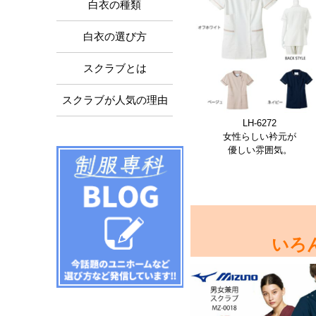
白衣の種類
白衣の選び方
スクラブとは
スクラブが人気の理由
LH-6272
女性らしい衿元が
優しい雰囲気。
いろ